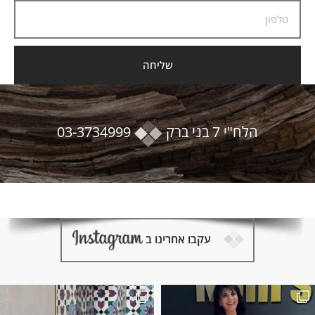
שליחה
הלח"י 7 בני ברק
03-3734999
עקבו אחרינו ב
זליז׳ במקלחת.