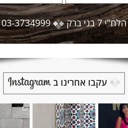
הלח"י 7 בני ברק
03-3734999
עקבו אחרינו ב
זליז׳ במקלחת.
Marrakesh Vibes
כשפסיפס רויאל וקוראל נפגשים
יש