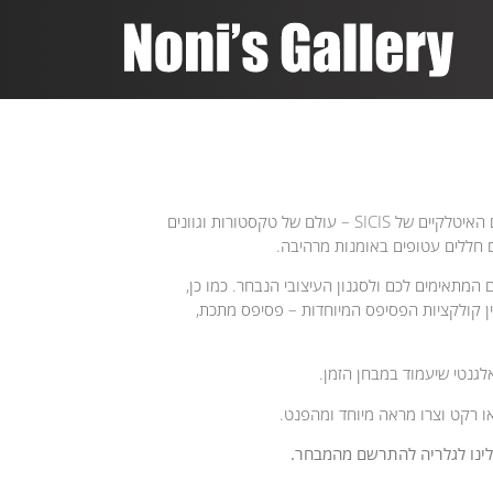
בואו נהפוך את החלל ל-MASTER PIECE עם הפסיפסים האיטלקיים של SICIS – עולם של טקסטורות וגוונים
ם חללים עטופים באומנות מרהיבה.
ם המתאימים לכם ולסגנון העיצובי הנבחר. כמו כן,
ין קולקציות הפסיפס המיוחדות – פסיפס מתכת,
לגנטי שיעמוד במבחן הזמן.
או רקט וצרו מראה מיוחד ומהפנט.
אלינו לגלריה להתרשם מהמבחר.