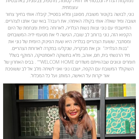
ממוקמת הגלריה ונכנסתי אל חוויה קסומה, מלטפת, צבעונית, באלגנטיות
עוצמתית.
נוני, לבושה בקוטור משובח, מסוגנן ומלא בסטייל, קיבלה אותי בחיוך צחור
ושובה ומיד שאלה אותי בקולה האימהי, את רעבה? בואי שבי אתנו לצהריים.
התיישבתי עם נוני וצוות נשות הגלריה, לארוחה ביתית ומנחמת של היום
הקפוא הזה, נוני ברוחב לב שובה, הגישה לי את מטעמי ידיה המשובחים
ומסתבר, ששעת הצהריים בגלריה היא שעת הפינוק היומית של נוני את
"בנות הגלריה" וכן את מבקריה, שנקלעו במקרה לארוחת הצהריים.
מיד הרגשתי בית, חם, אוהב, מלא בתשוקה לאסתטיקה, המוקף בשלל
חומרים וגוונים שבהווייתם משדרים WELCOM HOME"" . בביס האחרון של
השוקולד המשובח עם הקפה, ישבנו נוני ואני לשיחה מלב אל לב ששופכת
אור יקרות על האישה, המותג ועל כל המכלול.