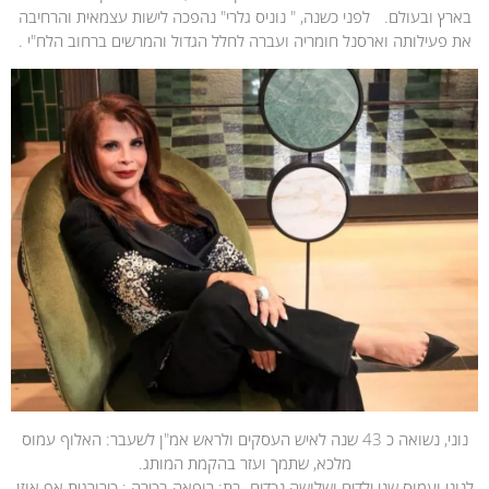
בארץ ובעולם. לפני כשנה, " נוניס גלרי" נהפכה לישות עצמאית והרחיבה
את פעילותה וארסנל חומריה ועברה לחלל הגדול והמרשים ברחוב הלח"י .
נוני, נשואה כ 43 שנה לאיש העסקים ולראש אמ"ן לשעבר: האלוף עמוס
מלכא, שתמך ועזר בהקמת המותג.
לנוני ועמוס שני ילדים ושלושה נכדים. בת: רופאה בכירה : כירורגית אף אוזן