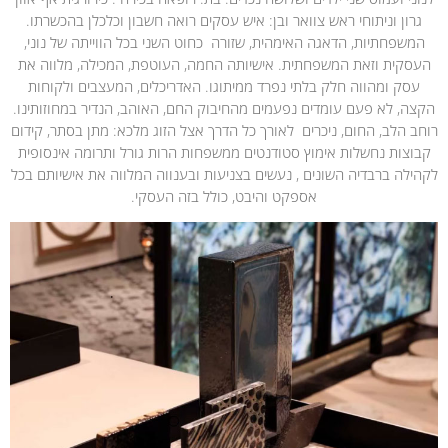
גרון וניתוחי ראש צוואר ובן: איש עסקים רואה חשבון וכלכלן בהכשרתו.
המשפחתיות, הדאגה האימהית, שזורה כחוט השני בכל הווייתה של נוני,
העסקית וזאת המשפחתית. אישיותה החמה, העוטפת, המכילה, מלווה את
עסק ומהווה חלק בלתי נפרד ממיתוגו. האדריכלים, המעצבים ולקוחות
הקצה, לא פעם עומדים נפעמים מהחיבוק החם, האוהב, הנדיר במחוזותינו.
רוחב הלב, החום, ניכרים לאורך כל הדרך אצל הזוג מלכא: מתן בסתר, קידום
קבוצות נחשלות אימוץ סטודנטים ממשפחות הרות גורל ותרומה אינסופית
לקהילה ברבדיה השונים , נעשים בצניעות ובענווה המלווה את אישיותם בכל
אספקט והיבט, כולל בזה העסקי.