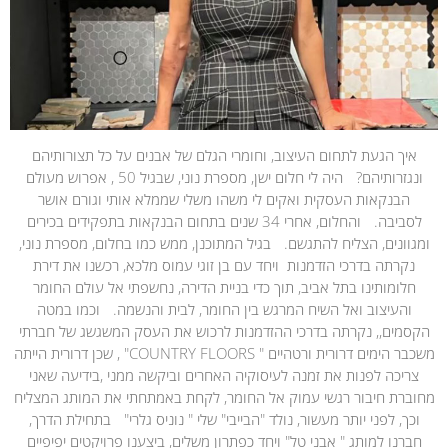
איך הגעת לתחום העיצוב, וחומרי הגלם של אבנים על כל תצורותיהם
ונגזרותיהם? היה לי חלום ישן, מספרת נוני, שבגיל 50 , אפרוש מעולם
הבנקאות העסקית ואקים לי משהו משלי שממלא אותי וגורם אושר
לסביבה. והחלום, אחרי 34 שנים בתחום הבנקאות בתפקידים בכירים
ומגוונים, הצליח להתגשם. בגיל המתוכנן, ממש כמו בחלום, מספרת נוני,
נקרתה בדרכי הזדמנות ויחד עם בן זוגי עמוס מלכא, רכשנו את דירת
חלומותינו בתל אביב, תוך כדי בניית הדירה, נחשפתי אל עולם החומר
והעיצוב ואל השיח המרגש בין החומר, לבית והנשמה. וכמו במטה
הקסמים,, נקרתה בדרכי ההזדמנות לרכוש את העסק המשגשג של חברתי
משכבר הימים דרורית ורטהיים " COUNTRY FLOORS" , שכן דרורית הייתה
צריכה לפנות את זמנה לעיסוקיה האחרים וביקשה ממני ,בידיעה שאני
מחוברת חיבור רגשי עמוק אל החומר, לקחת באמתחתי את המותג המצליח
וכך, לפני יותר מעשור, נולד "הבייבי" שלי " נוניס גלרי" בתחילת הדרך,
חברנו למותג " אבני טל" ויחד כפתרון משלים, ביצענו פרויקטים יפיפיים