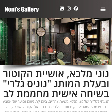
נוני מלכא, אושיית הקוטור
ובעלת המותג "נוניס גלרי"
בשיחה אישית מחממת לב
הגעתי לגלריה של נוני מלכא בשעת צהריים, ביום קר, גשום וסוער של אמצע
חודש מרץ המפתיע בקרירותו. עליתי במדרגות אל הקומה השנייה, בה