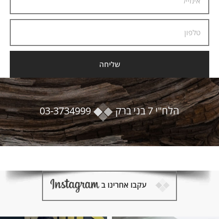
שליחה
הלח"י 7 בני ברק
03-3734999
עקבו אחרינו ב
ו נשמטת יש י